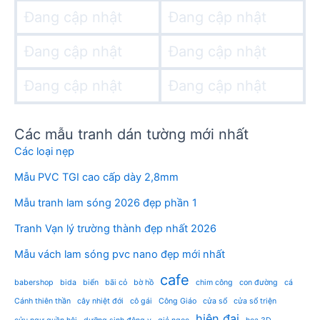
Đang cập nhật
Đang cập nhật
Đang cập nhật
Đang cập nhật
Đang cập nhật
Đang cập nhật
Các mẫu tranh dán tường mới nhất
Các loại nẹp
Mẫu PVC TGI cao cấp dày 2,8mm
Mẫu tranh lam sóng 2026 đẹp phần 1
Tranh Vạn lý trường thành đẹp nhất 2026
Mẫu vách lam sóng pvc nano đẹp mới nhất
cafe
babershop
bida
biển
bãi cỏ
bờ hồ
chim công
con đường
cá
Cánh thiên thần
cây nhiệt đới
cô gái
Công Giáo
cửa sổ
cửa sổ triện
hiện đại