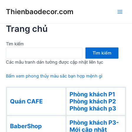
Skip
Thienbaodecor.com
to
Main
content
Trang chủ
Men
Tìm kiếm
Tìm kiếm
Các mẫu tranh dán tường được cập nhật liên tục
Bấm xem phong thủy màu sắc bạn hợp mệnh gì
Phòng khách P1
Quán CAFE
Phòng khách
P2
Phòng khách p3
Phòng khách P3-
BaberShop
Mới cập nhật