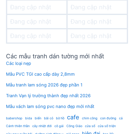
Đang cập nhật
Đang cập nhật
Đang cập nhật
Đang cập nhật
Đang cập nhật
Đang cập nhật
Các mẫu tranh dán tường mới nhất
Các loại nẹp
Mẫu PVC TGI cao cấp dày 2,8mm
Mẫu tranh lam sóng 2026 đẹp phần 1
Tranh Vạn lý trường thành đẹp nhất 2026
Mẫu vách lam sóng pvc nano đẹp mới nhất
cafe
babershop
bida
biển
bãi cỏ
bờ hồ
chim công
con đường
cá
Cánh thiên thần
cây nhiệt đới
cô gái
Công Giáo
cửa sổ
cửa sổ triện
hiện đại