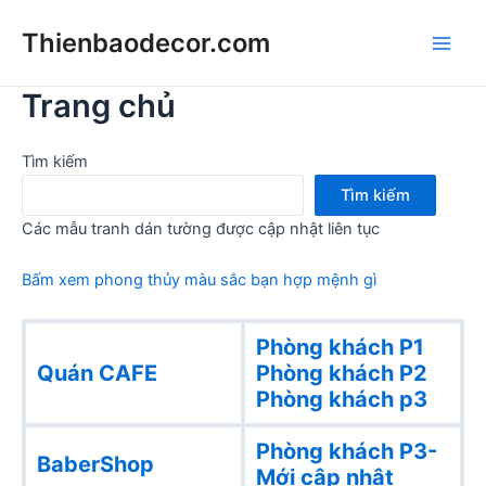
Skip
Thienbaodecor.com
to
Main
content
Trang chủ
Men
Tìm kiếm
Tìm kiếm
Các mẫu tranh dán tường được cập nhật liên tục
Bấm xem phong thủy màu sắc bạn hợp mệnh gì
Phòng khách P1
Quán CAFE
Phòng khách
P2
Phòng khách p3
Phòng khách P3-
BaberShop
Mới cập nhật