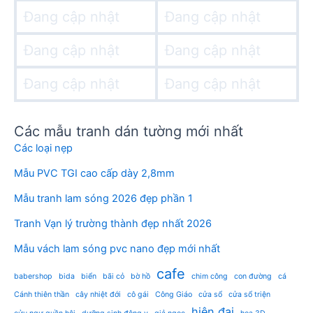
Đang cập nhật
Đang cập nhật
Đang cập nhật
Đang cập nhật
Đang cập nhật
Đang cập nhật
Các mẫu tranh dán tường mới nhất
Các loại nẹp
Mẫu PVC TGI cao cấp dày 2,8mm
Mẫu tranh lam sóng 2026 đẹp phần 1
Tranh Vạn lý trường thành đẹp nhất 2026
Mẫu vách lam sóng pvc nano đẹp mới nhất
cafe
babershop
bida
biển
bãi cỏ
bờ hồ
chim công
con đường
cá
Cánh thiên thần
cây nhiệt đới
cô gái
Công Giáo
cửa sổ
cửa sổ triện
hiện đại