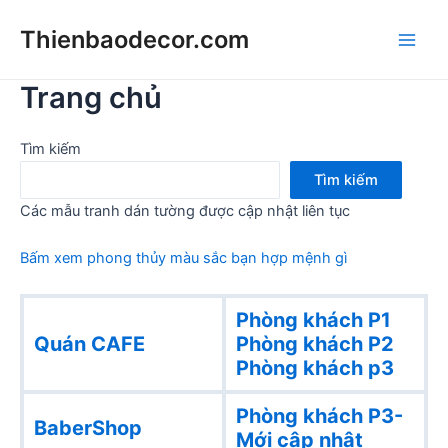
Skip
Thienbaodecor.com
to
Main
content
Trang chủ
Men
Tìm kiếm
Tìm kiếm
Các mẫu tranh dán tường được cập nhật liên tục
Bấm xem phong thủy màu sắc bạn hợp mệnh gì
Phòng khách P1
Quán CAFE
Phòng khách
P2
Phòng khách p3
Phòng khách P3-
BaberShop
Mới cập nhật