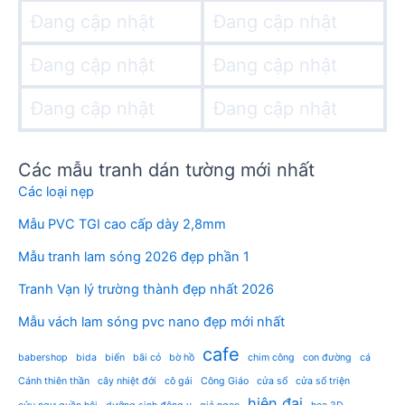
Đang cập nhật
Đang cập nhật
Đang cập nhật
Đang cập nhật
Đang cập nhật
Đang cập nhật
Các mẫu tranh dán tường mới nhất
Các loại nẹp
Mẫu PVC TGI cao cấp dày 2,8mm
Mẫu tranh lam sóng 2026 đẹp phần 1
Tranh Vạn lý trường thành đẹp nhất 2026
Mẫu vách lam sóng pvc nano đẹp mới nhất
cafe
babershop
bida
biển
bãi cỏ
bờ hồ
chim công
con đường
cá
Cánh thiên thần
cây nhiệt đới
cô gái
Công Giáo
cửa sổ
cửa sổ triện
hiện đại