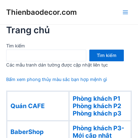
Skip
Thienbaodecor.com
to
Main
content
Trang chủ
Men
Tìm kiếm
Tìm kiếm
Các mẫu tranh dán tường được cập nhật liên tục
Bấm xem phong thủy màu sắc bạn hợp mệnh gì
Phòng khách P1
Quán CAFE
Phòng khách
P2
Phòng khách p3
Phòng khách P3-
BaberShop
Mới cập nhật