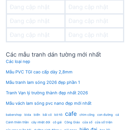
Đang cập nhật
Đang cập nhật
Đang cập nhật
Đang cập nhật
Đang cập nhật
Đang cập nhật
Các mẫu tranh dán tường mới nhất
Các loại nẹp
Mẫu PVC TGI cao cấp dày 2,8mm
Mẫu tranh lam sóng 2026 đẹp phần 1
Tranh Vạn lý trường thành đẹp nhất 2026
Mẫu vách lam sóng pvc nano đẹp mới nhất
cafe
babershop
bida
biển
bãi cỏ
bờ hồ
chim công
con đường
cá
Cánh thiên thần
cây nhiệt đới
cô gái
Công Giáo
cửa sổ
cửa sổ triện
hiện đại