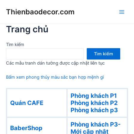
Skip
Thienbaodecor.com
to
Main
content
Trang chủ
Men
Tìm kiếm
Tìm kiếm
Các mẫu tranh dán tường được cập nhật liên tục
Bấm xem phong thủy màu sắc bạn hợp mệnh gì
Phòng khách P1
Quán CAFE
Phòng khách
P2
Phòng khách p3
Phòng khách P3-
BaberShop
Mới cập nhật