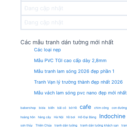
Đang cập nhật
Đang cập nhật
Các mẫu tranh dán tường mới nhất
Các loại nẹp
Mẫu PVC TGI cao cấp dày 2,8mm
Mẫu tranh lam sóng 2026 đẹp phần 1
Tranh Vạn lý trường thành đẹp nhất 2026
Mẫu vách lam sóng pvc nano đẹp mới nhất
cafe
babershop
bida
biển
bãi cỏ
bờ hồ
chim công
con đường
Indochine
hoàng hôn
hàng cây
Hà Nội
hồ bơi
Hổ-Đại Bàng
sơn thủy
Thiên Chúa
tranh dán tường
tranh dán tường khách sạn
tra