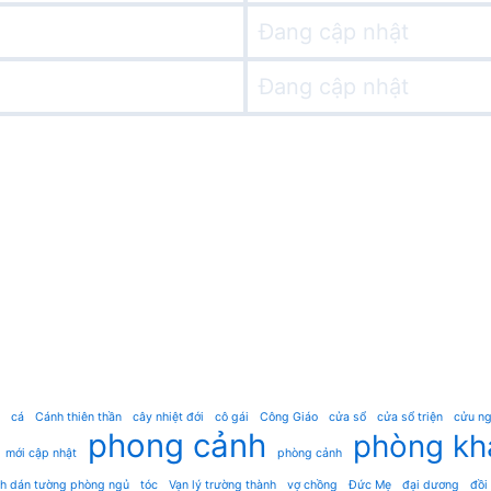
Đang cập nhật
Đang cập nhật
cá
Cánh thiên thần
cây nhiệt đới
cô gái
Công Giáo
cửa sổ
cửa sổ triện
cửu ng
phong cảnh
phòng kh
mới cập nhật
phòng cảnh
nh dán tường phòng ngủ
tóc
Vạn lý trường thành
vợ chồng
Đức Mẹ
đại dương
đồi