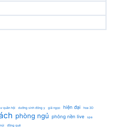
hiện đại
ư quần hội
dưỡng sinh đông y
giả ngọc
hoa 3D
ách
phòng ngủ
phông nền live
spa
 núi
đồng quê