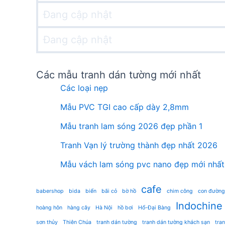
Đang cập nhật
Đang cập nhật
Các mẫu tranh dán tường mới nhất
Các loại nẹp
Mẫu PVC TGI cao cấp dày 2,8mm
Mẫu tranh lam sóng 2026 đẹp phần 1
Tranh Vạn lý trường thành đẹp nhất 2026
Mẫu vách lam sóng pvc nano đẹp mới nhất
cafe
babershop
bida
biển
bãi cỏ
bờ hồ
chim công
con đường
Indochine
hoàng hôn
hàng cây
Hà Nội
hồ bơi
Hổ-Đại Bàng
sơn thủy
Thiên Chúa
tranh dán tường
tranh dán tường khách sạn
tra