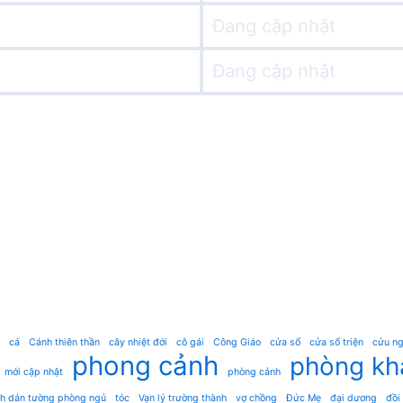
Đang cập nhật
Đang cập nhật
cá
Cánh thiên thần
cây nhiệt đới
cô gái
Công Giáo
cửa sổ
cửa sổ triện
cửu ng
phong cảnh
phòng kh
mới cập nhật
phòng cảnh
nh dán tường phòng ngủ
tóc
Vạn lý trường thành
vợ chồng
Đức Mẹ
đại dương
đồi