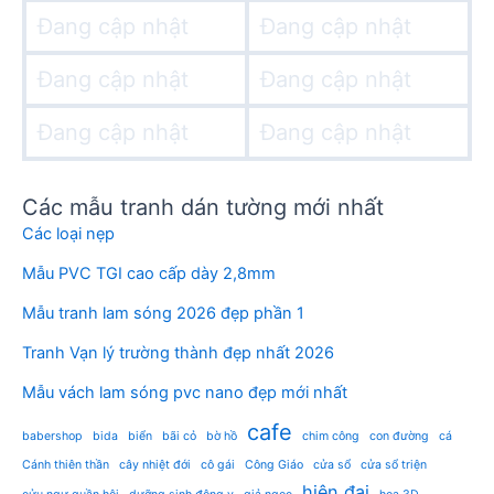
Đang cập nhật
Đang cập nhật
Đang cập nhật
Đang cập nhật
Đang cập nhật
Đang cập nhật
Các mẫu tranh dán tường mới nhất
Các loại nẹp
Mẫu PVC TGI cao cấp dày 2,8mm
Mẫu tranh lam sóng 2026 đẹp phần 1
Tranh Vạn lý trường thành đẹp nhất 2026
Mẫu vách lam sóng pvc nano đẹp mới nhất
cafe
babershop
bida
biển
bãi cỏ
bờ hồ
chim công
con đường
cá
Cánh thiên thần
cây nhiệt đới
cô gái
Công Giáo
cửa sổ
cửa sổ triện
hiện đại