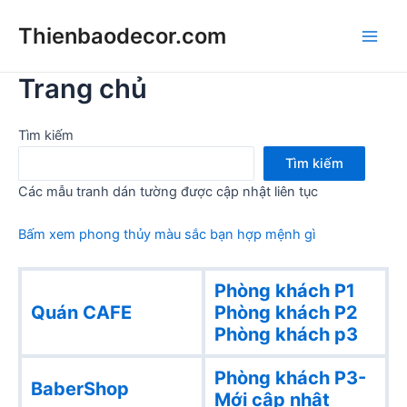
Skip
Thienbaodecor.com
to
Main
content
Trang chủ
Men
Tìm kiếm
Tìm kiếm
Các mẫu tranh dán tường được cập nhật liên tục
Bấm xem phong thủy màu sắc bạn hợp mệnh gì
Phòng khách P1
Quán CAFE
Phòng khách
P2
Phòng khách p3
Phòng khách P3-
BaberShop
Mới cập nhật