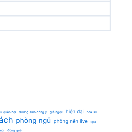
hiện đại
ư quần hội
dưỡng sinh đông y
giả ngọc
hoa 3D
ách
phòng ngủ
phông nền live
spa
 núi
đồng quê