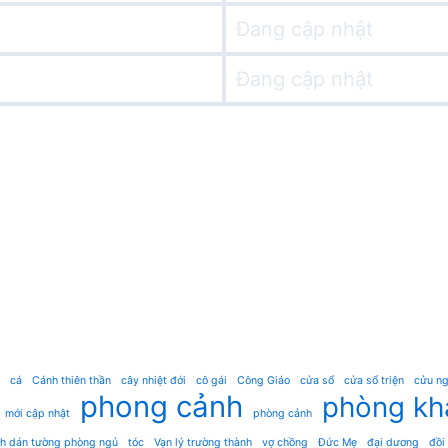
Đang cập nhật
Đang cập nhật
cá
Cánh thiên thần
cây nhiệt đới
cô gái
Công Giáo
cửa sổ
cửa sổ triện
cửu ng
phong cảnh
phòng kh
mới cập nhật
phòng cảnh
nh dán tường phòng ngủ
tóc
Vạn lý trường thành
vợ chồng
Đức Mẹ
đại dương
đồi