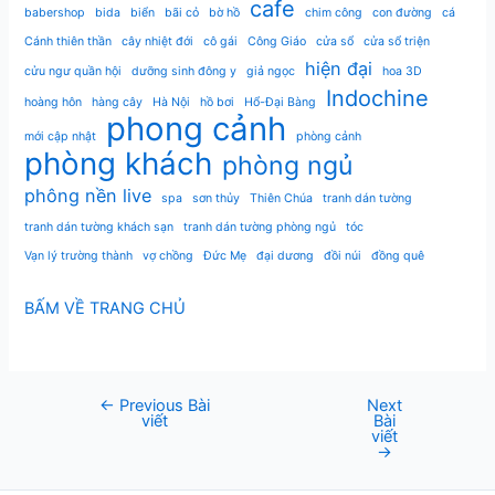
cafe
babershop
bida
biển
bãi cỏ
bờ hồ
chim công
con đường
cá
Cánh thiên thần
cây nhiệt đới
cô gái
Công Giáo
cửa sổ
cửa sổ triện
hiện đại
cửu ngư quần hội
dưỡng sinh đông y
giả ngọc
hoa 3D
Indochine
hoàng hôn
hàng cây
Hà Nội
hồ bơi
Hổ-Đại Bàng
phong cảnh
mới cập nhật
phòng cảnh
phòng khách
phòng ngủ
phông nền live
spa
sơn thủy
Thiên Chúa
tranh dán tường
tranh dán tường khách sạn
tranh dán tường phòng ngủ
tóc
Vạn lý trường thành
vợ chồng
Đức Mẹ
đại dương
đồi núi
đồng quê
BẤM VỀ TRANG CHỦ
←
Previous Bài
Next
Post
viết
Bài
navigation
viết
→