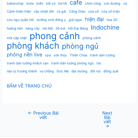
cafe
babershop
bida
biển
bãi cỏ
bờ hồ
chim công
con đường
cá
Cánh thiên thần
cây nhiệt đới
cô gái
Công Giáo
cửa sổ
cửa sổ triện
hiện đại
cửu ngư quần hội
dưỡng sinh đông y
giả ngọc
hoa 3D
Indochine
hoàng hôn
hàng cây
Hà Nội
hồ bơi
Hổ-Đại Bàng
phong cảnh
mới cập nhật
phòng cảnh
phòng khách
phòng ngủ
phông nền live
spa
sơn thủy
Thiên Chúa
tranh dán tường
tranh dán tường khách sạn
tranh dán tường phòng ngủ
tóc
Vạn lý trường thành
vợ chồng
Đức Mẹ
đại dương
đồi núi
đồng quê
BẤM VỀ TRANG CHỦ
←
Previous Bài
Next
Post
viết
Bài
navigation
viết
→