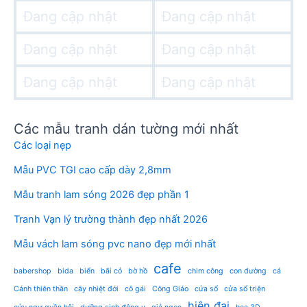
Đang cập nhật
Đang cập nhật
Đang cập nhật
Đang cập nhật
Đang cập nhật
Đang cập nhật
Các mẫu tranh dán tường mới nhất
Các loại nẹp
Mẫu PVC TGI cao cấp dày 2,8mm
Mẫu tranh lam sóng 2026 đẹp phần 1
Tranh Vạn lý trường thành đẹp nhất 2026
Mẫu vách lam sóng pvc nano đẹp mới nhất
cafe
babershop
bida
biển
bãi cỏ
bờ hồ
chim công
con đường
cá
Cánh thiên thần
cây nhiệt đới
cô gái
Công Giáo
cửa sổ
cửa sổ triện
hiện đại