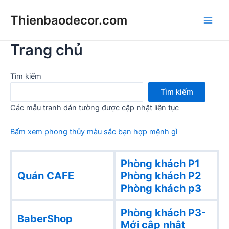
Skip
Thienbaodecor.com
to
Main
content
Trang chủ
Men
Tìm kiếm
Tìm kiếm
Các mẫu tranh dán tường được cập nhật liên tục
Bấm xem phong thủy màu sắc bạn hợp mệnh gì
Phòng khách P1
Quán CAFE
Phòng khách
P2
Phòng khách p3
Phòng khách P3-
BaberShop
Mới cập nhật