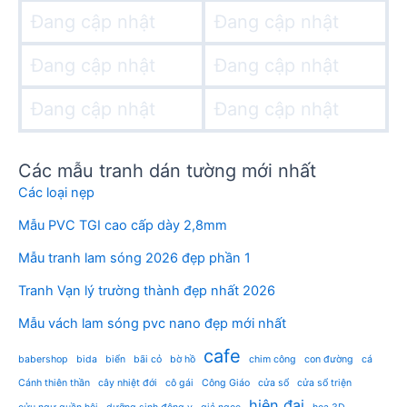
Đang cập nhật
Đang cập nhật
Đang cập nhật
Đang cập nhật
Đang cập nhật
Đang cập nhật
Các mẫu tranh dán tường mới nhất
Các loại nẹp
Mẫu PVC TGI cao cấp dày 2,8mm
Mẫu tranh lam sóng 2026 đẹp phần 1
Tranh Vạn lý trường thành đẹp nhất 2026
Mẫu vách lam sóng pvc nano đẹp mới nhất
cafe
babershop
bida
biển
bãi cỏ
bờ hồ
chim công
con đường
cá
Cánh thiên thần
cây nhiệt đới
cô gái
Công Giáo
cửa sổ
cửa sổ triện
hiện đại