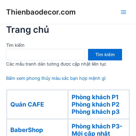
Skip
Thienbaodecor.com
to
Main
content
Trang chủ
Men
Tìm kiếm
Tìm kiếm
Các mẫu tranh dán tường được cập nhật liên tục
Bấm xem phong thủy màu sắc bạn hợp mệnh gì
Phòng khách P1
Quán CAFE
Phòng khách
P2
Phòng khách p3
Phòng khách P3-
BaberShop
Mới cập nhật