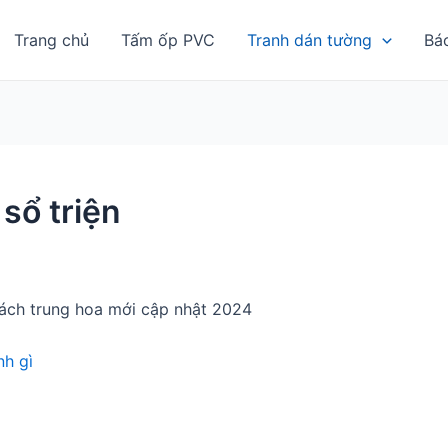
Trang chủ
Tấm ốp PVC
Tranh dán tường
Bá
sổ triện
ách trung hoa mới cập nhật 2024
h gì