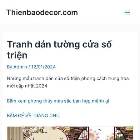
Skip
Thienbaodecor.com
to
Main
content
Men
Tranh dán tường cửa sổ
triện
By
Admin
/
12/01/2024
Những mẫu tranh dán cửa sổ triện phong cách trung hoa
mới cập nhật 2024
Bấm xem phong thủy màu sắc bạn hợp mệnh gì
BẤM ĐỂ VỀ TRANG CHỦ