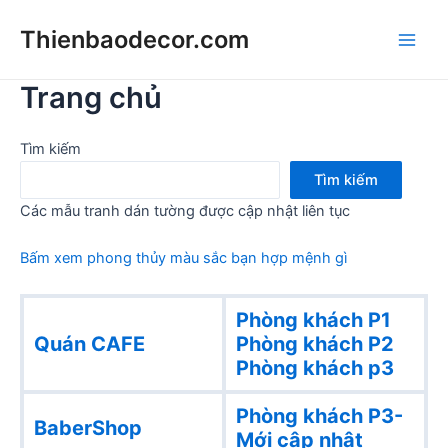
Skip
Thienbaodecor.com
to
Main
content
Trang chủ
Men
Tìm kiếm
Tìm kiếm
Các mẫu tranh dán tường được cập nhật liên tục
Bấm xem phong thủy màu sắc bạn hợp mệnh gì
Phòng khách P1
Quán CAFE
Phòng khách
P2
Phòng khách p3
Phòng khách P3-
BaberShop
Mới cập nhật