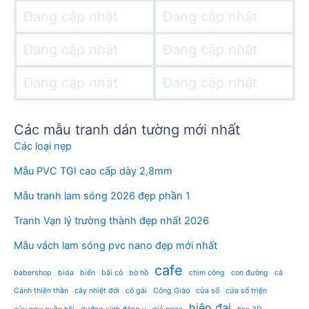
Đang cập nhật
Đang cập nhật
Đang cập nhật
Đang cập nhật
Đang cập nhật
Đang cập nhật
Các mẫu tranh dán tường mới nhất
Các loại nẹp
Mẫu PVC TGI cao cấp dày 2,8mm
Mẫu tranh lam sóng 2026 đẹp phần 1
Tranh Vạn lý trường thành đẹp nhất 2026
Mẫu vách lam sóng pvc nano đẹp mới nhất
cafe
babershop
bida
biển
bãi cỏ
bờ hồ
chim công
con đường
cá
Cánh thiên thần
cây nhiệt đới
cô gái
Công Giáo
cửa sổ
cửa sổ triện
hiện đại