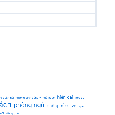
hiện đại
ư quần hội
dưỡng sinh đông y
giả ngọc
hoa 3D
ách
phòng ngủ
phông nền live
spa
 núi
đồng quê