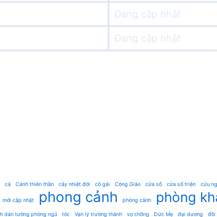
Đang cập nhật
Đang cập nhật
cá
Cánh thiên thần
cây nhiệt đới
cô gái
Công Giáo
cửa sổ
cửa sổ triện
cửu ng
phong cảnh
phòng kh
mới cập nhật
phòng cảnh
nh dán tường phòng ngủ
tóc
Vạn lý trường thành
vợ chồng
Đức Mẹ
đại dương
đồi