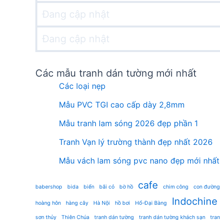
Đang cập nhật
Đang cập nhật
Các mẫu tranh dán tường mới nhất
Các loại nẹp
Mẫu PVC TGI cao cấp dày 2,8mm
Mẫu tranh lam sóng 2026 đẹp phần 1
Tranh Vạn lý trường thành đẹp nhất 2026
Mẫu vách lam sóng pvc nano đẹp mới nhất
cafe
babershop
bida
biển
bãi cỏ
bờ hồ
chim công
con đường
Indochine
hoàng hôn
hàng cây
Hà Nội
hồ bơi
Hổ-Đại Bàng
sơn thủy
Thiên Chúa
tranh dán tường
tranh dán tường khách sạn
tra