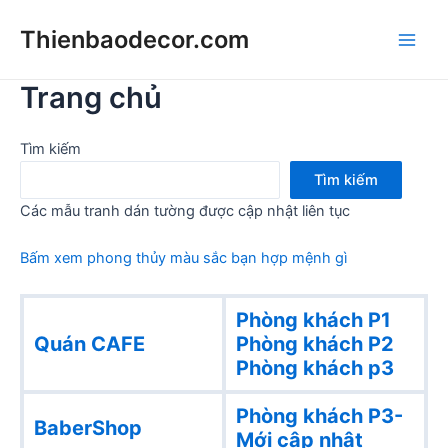
Skip
Thienbaodecor.com
to
Main
content
Trang chủ
Men
Tìm kiếm
Tìm kiếm
Các mẫu tranh dán tường được cập nhật liên tục
Bấm xem phong thủy màu sắc bạn hợp mệnh gì
Phòng khách P1
Quán CAFE
Phòng khách
P2
Phòng khách p3
Phòng khách P3-
BaberShop
Mới cập nhật