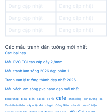
Đang cập nhật
Đang cập nhật
Đang cập nhật
Đang cập nhật
Đang cập nhật
Đang cập nhật
Các mẫu tranh dán tường mới nhất
Các loại nẹp
Mẫu PVC TGI cao cấp dày 2,8mm
Mẫu tranh lam sóng 2026 đẹp phần 1
Tranh Vạn lý trường thành đẹp nhất 2026
Mẫu vách lam sóng pvc nano đẹp mới nhất
cafe
babershop
bida
biển
bãi cỏ
bờ hồ
chim công
con đường
cá
Cánh thiên thần
cây nhiệt đới
cô gái
Công Giáo
cửa sổ
cửa sổ triện
hiện đại