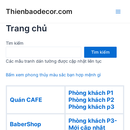
Skip
Thienbaodecor.com
to
Main
content
Trang chủ
Men
Tìm kiếm
Tìm kiếm
Các mẫu tranh dán tường được cập nhật liên tục
Bấm xem phong thủy màu sắc bạn hợp mệnh gì
Phòng khách P1
Quán CAFE
Phòng khách
P2
Phòng khách p3
Phòng khách P3-
BaberShop
Mới cập nhật