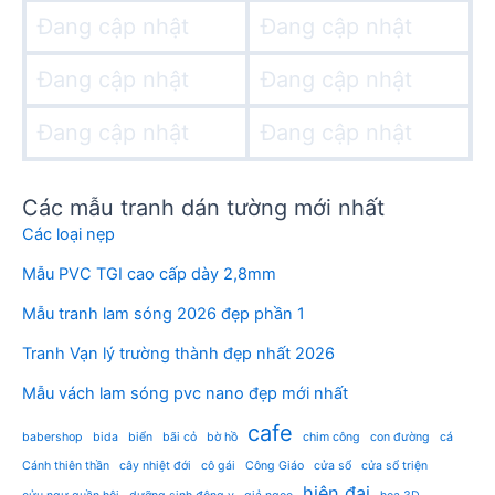
Đang cập nhật
Đang cập nhật
Đang cập nhật
Đang cập nhật
Đang cập nhật
Đang cập nhật
Các mẫu tranh dán tường mới nhất
Các loại nẹp
Mẫu PVC TGI cao cấp dày 2,8mm
Mẫu tranh lam sóng 2026 đẹp phần 1
Tranh Vạn lý trường thành đẹp nhất 2026
Mẫu vách lam sóng pvc nano đẹp mới nhất
cafe
babershop
bida
biển
bãi cỏ
bờ hồ
chim công
con đường
cá
Cánh thiên thần
cây nhiệt đới
cô gái
Công Giáo
cửa sổ
cửa sổ triện
hiện đại