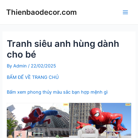
Skip
Thienbaodecor.com
to
Main
content
Men
Tranh siêu anh hùng dành
cho bé
By
Admin
/
22/02/2025
BẤM ĐỂ VỀ TRANG CHỦ
Bấm xem phong thủy màu sắc bạn hợp mệnh gì