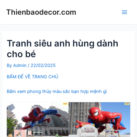
Skip
Thienbaodecor.com
to
Main
content
Men
Tranh siêu anh hùng dành
cho bé
By
Admin
/
22/02/2025
BẤM ĐỂ VỀ TRANG CHỦ
Bấm xem phong thủy màu sắc bạn hợp mệnh gì