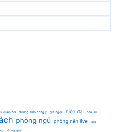
hiện đại
ư quần hội
dưỡng sinh đông y
giả ngọc
hoa 3D
ách
phòng ngủ
phông nền live
spa
 núi
đồng quê