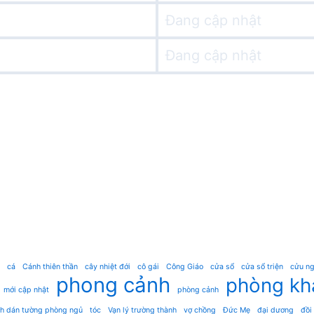
Đang cập nhật
Đang cập nhật
cá
Cánh thiên thần
cây nhiệt đới
cô gái
Công Giáo
cửa sổ
cửa sổ triện
cửu ng
phong cảnh
phòng kh
mới cập nhật
phòng cảnh
nh dán tường phòng ngủ
tóc
Vạn lý trường thành
vợ chồng
Đức Mẹ
đại dương
đồi