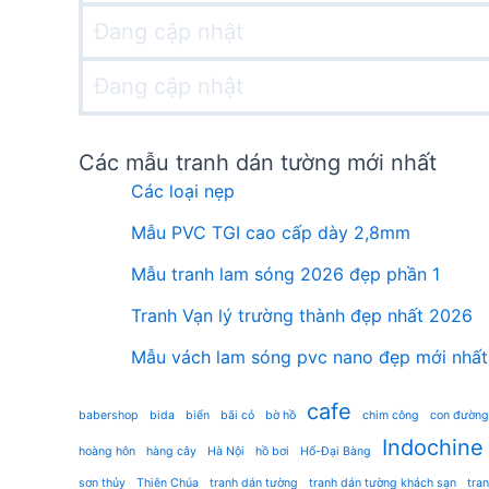
Đang cập nhật
Đang cập nhật
Các mẫu tranh dán tường mới nhất
Các loại nẹp
Mẫu PVC TGI cao cấp dày 2,8mm
Mẫu tranh lam sóng 2026 đẹp phần 1
Tranh Vạn lý trường thành đẹp nhất 2026
Mẫu vách lam sóng pvc nano đẹp mới nhất
cafe
babershop
bida
biển
bãi cỏ
bờ hồ
chim công
con đường
Indochine
hoàng hôn
hàng cây
Hà Nội
hồ bơi
Hổ-Đại Bàng
sơn thủy
Thiên Chúa
tranh dán tường
tranh dán tường khách sạn
tra