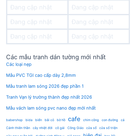
Đang cập nhật
Đang cập nhật
Đang cập nhật
Đang cập nhật
Đang cập nhật
Đang cập nhật
Các mẫu tranh dán tường mới nhất
Các loại nẹp
Mẫu PVC TGI cao cấp dày 2,8mm
Mẫu tranh lam sóng 2026 đẹp phần 1
Tranh Vạn lý trường thành đẹp nhất 2026
Mẫu vách lam sóng pvc nano đẹp mới nhất
cafe
babershop
bida
biển
bãi cỏ
bờ hồ
chim công
con đường
cá
Cánh thiên thần
cây nhiệt đới
cô gái
Công Giáo
cửa sổ
cửa sổ triện
hiện đại