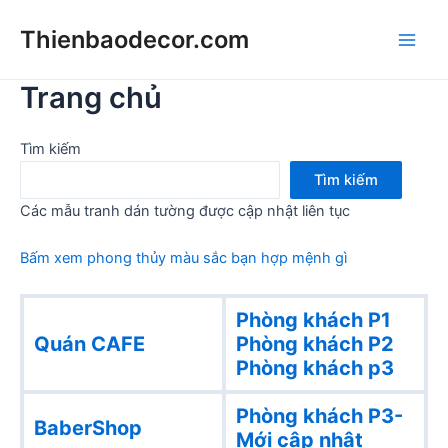
Skip
Thienbaodecor.com
to
Main
content
Trang chủ
Men
Tìm kiếm
Tìm kiếm
Các mẫu tranh dán tường được cập nhật liên tục
Bấm xem phong thủy màu sắc bạn hợp mệnh gì
Phòng khách P1
Quán CAFE
Phòng khách
P2
Phòng khách p3
Phòng khách P3-
BaberShop
Mới cập nhật