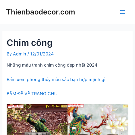
Skip
Thienbaodecor.com
to
Main
content
Men
Chim công
By
Admin
/
12/01/2024
Những mẫu tranh chim công đẹp nhất 2024
Bấm xem phong thủy màu sắc bạn hợp mệnh gì
BẤM ĐỂ VỀ TRANG CHỦ