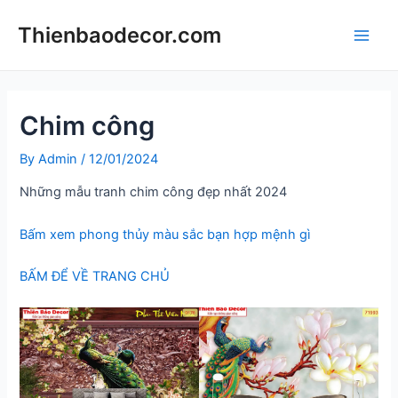
Skip
Thienbaodecor.com
to
Main
content
Men
Chim công
By
Admin
/
12/01/2024
Những mẫu tranh chim công đẹp nhất 2024
Bấm xem phong thủy màu sắc bạn hợp mệnh gì
BẤM ĐỂ VỀ TRANG CHỦ