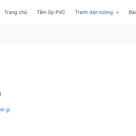
Trang chủ
Tấm ốp PVC
Tranh dán tường
Bá
4
h gì