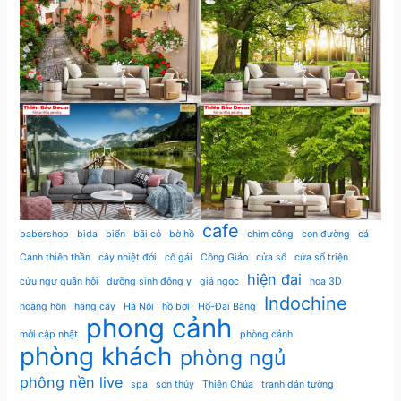
cafe
babershop
bida
biển
bãi cỏ
bờ hồ
chim công
con đường
cá
Cánh thiên thần
cây nhiệt đới
cô gái
Công Giáo
cửa sổ
cửa sổ triện
hiện đại
cửu ngư quần hội
dưỡng sinh đông y
giả ngọc
hoa 3D
Indochine
hoàng hôn
hàng cây
Hà Nội
hồ bơi
Hổ-Đại Bàng
phong cảnh
mới cập nhật
phòng cảnh
phòng khách
phòng ngủ
phông nền live
spa
sơn thủy
Thiên Chúa
tranh dán tường