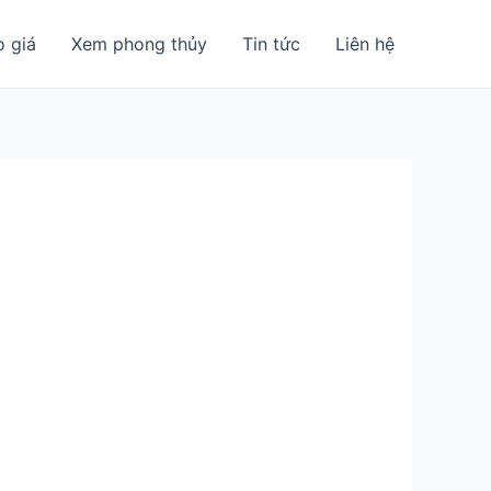
o giá
Xem phong thủy
Tin tức
Liên hệ