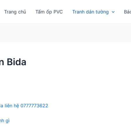
Trang chủ
Tấm ốp PVC
Tranh dán tường
Bá
n Bida
da liên hệ 0777773622
h gì