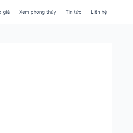
o giá
Xem phong thủy
Tin tức
Liên hệ