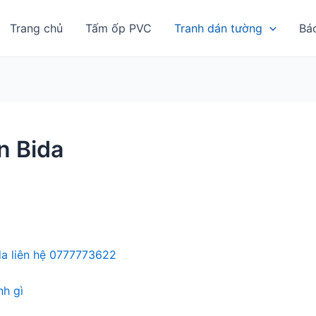
Trang chủ
Tấm ốp PVC
Tranh dán tường
Bá
n Bida
da liên hệ 0777773622
h gì