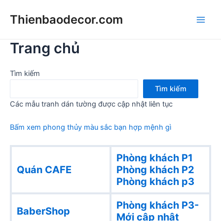
Skip
Thienbaodecor.com
to
Main
content
Trang chủ
Men
Tìm kiếm
Tìm kiếm
Các mẫu tranh dán tường được cập nhật liên tục
Bấm xem phong thủy màu sắc bạn hợp mệnh gì
Phòng khách P1
Quán CAFE
Phòng khách
P2
Phòng khách p3
Phòng khách P3-
BaberShop
Mới cập nhật