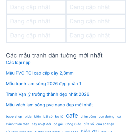
Đang cập nhật
Đang cập nhật
Đang cập nhật
Đang cập nhật
Đang cập nhật
Đang cập nhật
Các mẫu tranh dán tường mới nhất
Các loại nẹp
Mẫu PVC TGI cao cấp dày 2,8mm
Mẫu tranh lam sóng 2026 đẹp phần 1
Tranh Vạn lý trường thành đẹp nhất 2026
Mẫu vách lam sóng pvc nano đẹp mới nhất
cafe
babershop
bida
biển
bãi cỏ
bờ hồ
chim công
con đường
cá
Cánh thiên thần
cây nhiệt đới
cô gái
Công Giáo
cửa sổ
cửa sổ triện
hiện đại