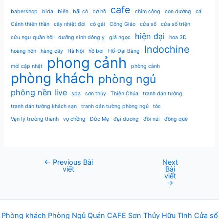
cafe
babershop
bida
biển
bãi cỏ
bờ hồ
chim công
con đường
cá
Cánh thiên thần
cây nhiệt đới
cô gái
Công Giáo
cửa sổ
cửa sổ triện
hiện đại
cửu ngư quần hội
dưỡng sinh đông y
giả ngọc
hoa 3D
Indochine
hoàng hôn
hàng cây
Hà Nội
hồ bơi
Hổ-Đại Bàng
phong cảnh
mới cập nhật
phòng cảnh
phòng khách
phòng ngủ
phông nền live
spa
sơn thủy
Thiên Chúa
tranh dán tường
tranh dán tường khách sạn
tranh dán tường phòng ngủ
tóc
Vạn lý trường thành
vợ chồng
Đức Mẹ
đại dương
đồi núi
đồng quê
←
Previous Bài
Next
Post
viết
Bài
navigation
viết
→
Phòng khách
Phòng Ngủ
Q
uán
CAFE
Sơn Thủy Hữu Tình
Cửa sổ