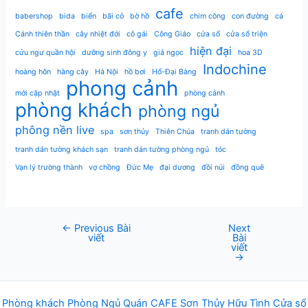
cafe
babershop
bida
biển
bãi cỏ
bờ hồ
chim công
con đường
cá
Cánh thiên thần
cây nhiệt đới
cô gái
Công Giáo
cửa sổ
cửa sổ triện
hiện đại
cửu ngư quần hội
dưỡng sinh đông y
giả ngọc
hoa 3D
Indochine
hoàng hôn
hàng cây
Hà Nội
hồ bơi
Hổ-Đại Bàng
phong cảnh
mới cập nhật
phòng cảnh
phòng khách
phòng ngủ
phông nền live
spa
sơn thủy
Thiên Chúa
tranh dán tường
tranh dán tường khách sạn
tranh dán tường phòng ngủ
tóc
Vạn lý trường thành
vợ chồng
Đức Mẹ
đại dương
đồi núi
đồng quê
←
Previous Bài
Next
Post
viết
Bài
navigation
viết
→
Phòng khách
Phòng Ngủ
Q
uán
CAFE
Sơn Thủy Hữu Tình
Cửa sổ