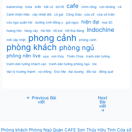
cafe
babershop
bida
biển
bãi cỏ
bờ hồ
chim công
con đường
cá
Cánh thiên thần
cây nhiệt đới
cô gái
Công Giáo
cửa sổ
cửa sổ triện
hiện đại
cửu ngư quần hội
dưỡng sinh đông y
giả ngọc
hoa 3D
Indochine
hoàng hôn
hàng cây
Hà Nội
hồ bơi
Hổ-Đại Bàng
phong cảnh
mới cập nhật
phòng cảnh
phòng khách
phòng ngủ
phông nền live
spa
sơn thủy
Thiên Chúa
tranh dán tường
tranh dán tường khách sạn
tranh dán tường phòng ngủ
tóc
Vạn lý trường thành
vợ chồng
Đức Mẹ
đại dương
đồi núi
đồng quê
←
Previous Bài
Next
Post
viết
Bài
navigation
viết
→
Phòng khách
Phòng Ngủ
Q
uán
CAFE
Sơn Thủy Hữu Tình
Cửa sổ