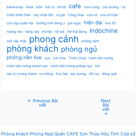
cafe
babershop
bida
biển
bãi cỏ
bờ hồ
chim công
con đường
cá
Cánh thiên thần
cây nhiệt đới
cô gái
Công Giáo
cửa sổ
cửa sổ triện
hiện đại
cửu ngư quần hội
dưỡng sinh đông y
giả ngọc
hoa 3D
Indochine
hoàng hôn
hàng cây
Hà Nội
hồ bơi
Hổ-Đại Bàng
phong cảnh
mới cập nhật
phòng cảnh
phòng khách
phòng ngủ
phông nền live
spa
sơn thủy
Thiên Chúa
tranh dán tường
tranh dán tường khách sạn
tranh dán tường phòng ngủ
tóc
Vạn lý trường thành
vợ chồng
Đức Mẹ
đại dương
đồi núi
đồng quê
←
Previous Bài
Next
Post
viết
Bài
navigation
viết
→
Phòng khách
Phòng Ngủ
Q
uán
CAFE
Sơn Thủy Hữu Tình
Cửa sổ