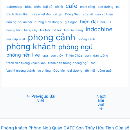
cafe
babershop
bida
biển
bãi cỏ
bờ hồ
chim công
con đường
cá
Cánh thiên thần
cây nhiệt đới
cô gái
Công Giáo
cửa sổ
cửa sổ triện
hiện đại
cửu ngư quần hội
dưỡng sinh đông y
giả ngọc
hoa 3D
Indochine
hoàng hôn
hàng cây
Hà Nội
hồ bơi
Hổ-Đại Bàng
phong cảnh
mới cập nhật
phòng cảnh
phòng khách
phòng ngủ
phông nền live
spa
sơn thủy
Thiên Chúa
tranh dán tường
tranh dán tường khách sạn
tranh dán tường phòng ngủ
tóc
Vạn lý trường thành
vợ chồng
Đức Mẹ
đại dương
đồi núi
đồng quê
←
Previous Bài
Next
Post
viết
Bài
navigation
viết
→
Phòng khách
Phòng Ngủ
Q
uán
CAFE
Sơn Thủy Hữu Tình
Cửa sổ