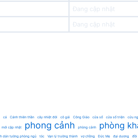
Đang cập nhật
Đang cập nhật
cá
Cánh thiên thần
cây nhiệt đới
cô gái
Công Giáo
cửa sổ
cửa sổ triện
cửu ng
phong cảnh
phòng kh
mới cập nhật
phòng cảnh
nh dán tường phòng ngủ
tóc
Vạn lý trường thành
vợ chồng
Đức Mẹ
đại dương
đồi