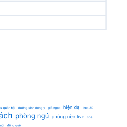
hiện đại
ư quần hội
dưỡng sinh đông y
giả ngọc
hoa 3D
ách
phòng ngủ
phông nền live
spa
 núi
đồng quê