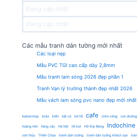
Đang cập nhật
Đang cập nhật
Các mẫu tranh dán tường mới nhất
Các loại nẹp
Mẫu PVC TGI cao cấp dày 2,8mm
Mẫu tranh lam sóng 2026 đẹp phần 1
Tranh Vạn lý trường thành đẹp nhất 2026
Mẫu vách lam sóng pvc nano đẹp mới nhất
cafe
babershop
bida
biển
bãi cỏ
bờ hồ
chim công
con đường
Indochine
hoàng hôn
hàng cây
Hà Nội
hồ bơi
Hổ-Đại Bàng
sơn thủy
Thiên Chúa
tranh dán tường
tranh dán tường khách sạn
tra