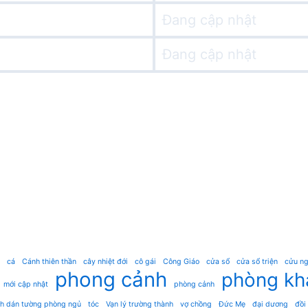
Đang cập nhật
Đang cập nhật
cá
Cánh thiên thần
cây nhiệt đới
cô gái
Công Giáo
cửa sổ
cửa sổ triện
cửu ng
phong cảnh
phòng kh
mới cập nhật
phòng cảnh
nh dán tường phòng ngủ
tóc
Vạn lý trường thành
vợ chồng
Đức Mẹ
đại dương
đồi