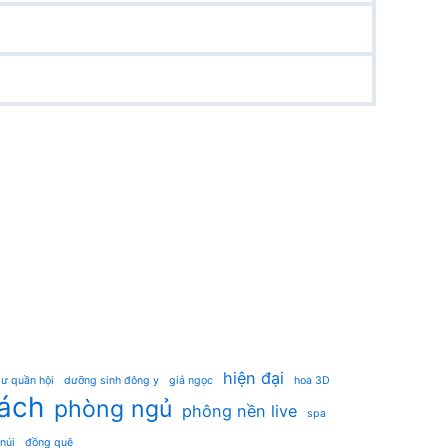
hiện đại
ư quần hội
dưỡng sinh đông y
giả ngọc
hoa 3D
ách
phòng ngủ
phông nền live
spa
 núi
đồng quê