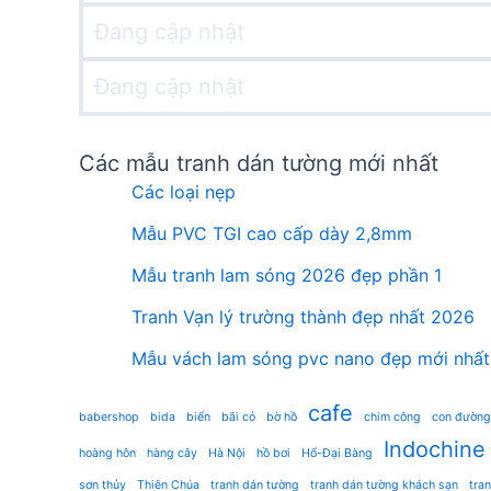
Đang cập nhật
Đang cập nhật
Các mẫu tranh dán tường mới nhất
Các loại nẹp
Mẫu PVC TGI cao cấp dày 2,8mm
Mẫu tranh lam sóng 2026 đẹp phần 1
Tranh Vạn lý trường thành đẹp nhất 2026
Mẫu vách lam sóng pvc nano đẹp mới nhất
cafe
babershop
bida
biển
bãi cỏ
bờ hồ
chim công
con đường
Indochine
hoàng hôn
hàng cây
Hà Nội
hồ bơi
Hổ-Đại Bàng
sơn thủy
Thiên Chúa
tranh dán tường
tranh dán tường khách sạn
tra