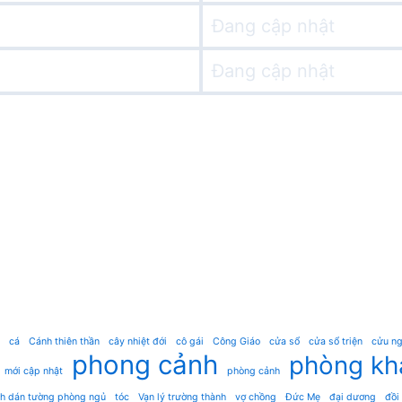
Đang cập nhật
Đang cập nhật
cá
Cánh thiên thần
cây nhiệt đới
cô gái
Công Giáo
cửa sổ
cửa sổ triện
cửu ng
phong cảnh
phòng kh
mới cập nhật
phòng cảnh
nh dán tường phòng ngủ
tóc
Vạn lý trường thành
vợ chồng
Đức Mẹ
đại dương
đồi