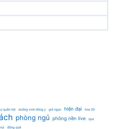
hiện đại
ư quần hội
dưỡng sinh đông y
giả ngọc
hoa 3D
ách
phòng ngủ
phông nền live
spa
 núi
đồng quê