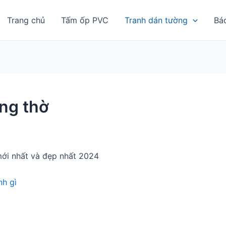
Trang chủ
Tấm ốp PVC
Tranh dán tường
Bá
ng thờ
ới nhất và đẹp nhất 2024
h gì