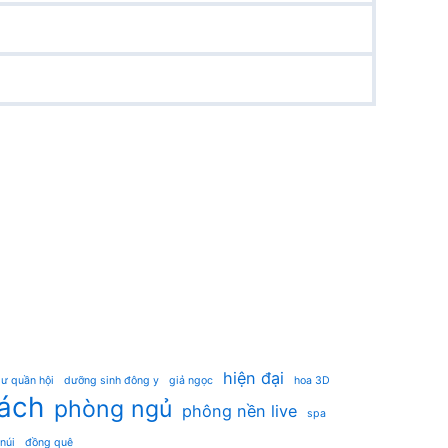
hiện đại
ư quần hội
dưỡng sinh đông y
giả ngọc
hoa 3D
ách
phòng ngủ
phông nền live
spa
 núi
đồng quê