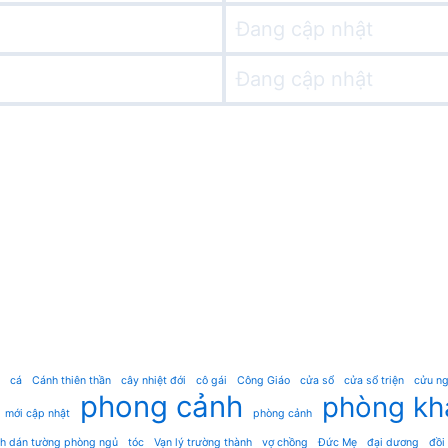
Đang cập nhật
Đang cập nhật
cá
Cánh thiên thần
cây nhiệt đới
cô gái
Công Giáo
cửa sổ
cửa sổ triện
cửu ng
phong cảnh
phòng kh
mới cập nhật
phòng cảnh
nh dán tường phòng ngủ
tóc
Vạn lý trường thành
vợ chồng
Đức Mẹ
đại dương
đồi