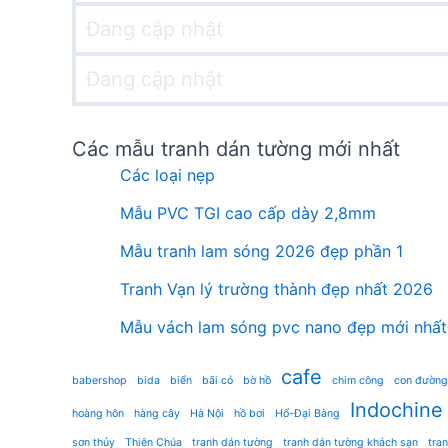
Đang cập nhật
Đang cập nhật
Các mẫu tranh dán tường mới nhất
Các loại nẹp
Mẫu PVC TGI cao cấp dày 2,8mm
Mẫu tranh lam sóng 2026 đẹp phần 1
Tranh Vạn lý trường thành đẹp nhất 2026
Mẫu vách lam sóng pvc nano đẹp mới nhất
cafe
babershop
bida
biển
bãi cỏ
bờ hồ
chim công
con đường
Indochine
hoàng hôn
hàng cây
Hà Nội
hồ bơi
Hổ-Đại Bàng
sơn thủy
Thiên Chúa
tranh dán tường
tranh dán tường khách sạn
tra