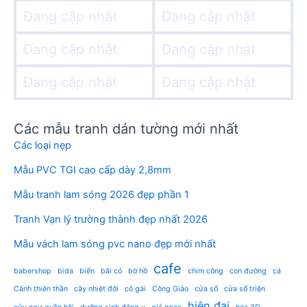
Đang cập nhật
Đang cập nhật
Đang cập nhật
Đang cập nhật
Đang cập nhật
Đang cập nhật
Các mẫu tranh dán tường mới nhất
Các loại nẹp
Mẫu PVC TGI cao cấp dày 2,8mm
Mẫu tranh lam sóng 2026 đẹp phần 1
Tranh Vạn lý trường thành đẹp nhất 2026
Mẫu vách lam sóng pvc nano đẹp mới nhất
cafe
babershop
bida
biển
bãi cỏ
bờ hồ
chim công
con đường
cá
Cánh thiên thần
cây nhiệt đới
cô gái
Công Giáo
cửa sổ
cửa sổ triện
hiện đại