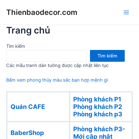
Skip
Thienbaodecor.com
to
Main
content
Trang chủ
Men
Tìm kiếm
Tìm kiếm
Các mẫu tranh dán tường được cập nhật liên tục
Bấm xem phong thủy màu sắc bạn hợp mệnh gì
Phòng khách P1
Quán CAFE
Phòng khách
P2
Phòng khách p3
Phòng khách P3-
BaberShop
Mới cập nhật