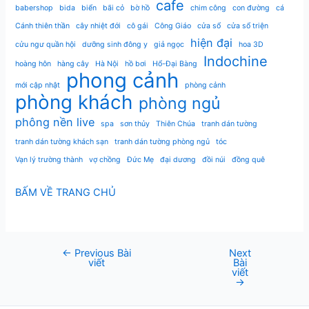
cafe
babershop
bida
biển
bãi cỏ
bờ hồ
chim công
con đường
cá
Cánh thiên thần
cây nhiệt đới
cô gái
Công Giáo
cửa sổ
cửa sổ triện
hiện đại
cửu ngư quần hội
dưỡng sinh đông y
giả ngọc
hoa 3D
Indochine
hoàng hôn
hàng cây
Hà Nội
hồ bơi
Hổ-Đại Bàng
phong cảnh
mới cập nhật
phòng cảnh
phòng khách
phòng ngủ
phông nền live
spa
sơn thủy
Thiên Chúa
tranh dán tường
tranh dán tường khách sạn
tranh dán tường phòng ngủ
tóc
Vạn lý trường thành
vợ chồng
Đức Mẹ
đại dương
đồi núi
đồng quê
BẤM VỀ TRANG CHỦ
←
Previous Bài
Next
Post
viết
Bài
navigation
viết
→