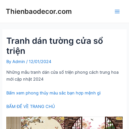
Skip
Thienbaodecor.com
to
Main
content
Men
Tranh dán tường cửa sổ
triện
By
Admin
/
12/01/2024
Những mẫu tranh dán cửa sổ triện phong cách trung hoa
mới cập nhật 2024
Bấm xem phong thủy màu sắc bạn hợp mệnh gì
BẤM ĐỂ VỀ TRANG CHỦ