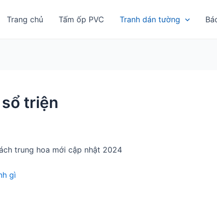
Trang chủ
Tấm ốp PVC
Tranh dán tường
Bá
sổ triện
ách trung hoa mới cập nhật 2024
h gì