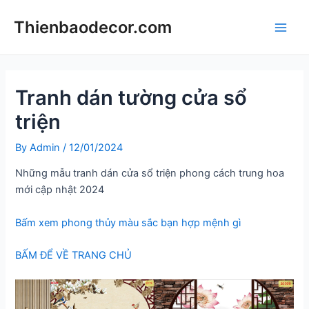
Skip
Thienbaodecor.com
to
Main
content
Men
Tranh dán tường cửa sổ
triện
By
Admin
/
12/01/2024
Những mẫu tranh dán cửa sổ triện phong cách trung hoa
mới cập nhật 2024
Bấm xem phong thủy màu sắc bạn hợp mệnh gì
BẤM ĐỂ VỀ TRANG CHỦ