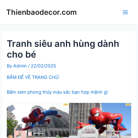
Skip
Thienbaodecor.com
to
Main
content
Men
Tranh siêu anh hùng dành
cho bé
By
Admin
/
22/02/2025
BẤM ĐỂ VỀ TRANG CHỦ
Bấm xem phong thủy màu sắc bạn hợp mệnh gì