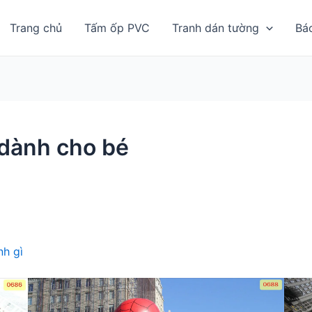
Trang chủ
Tấm ốp PVC
Tranh dán tường
Bá
 dành cho bé
h gì