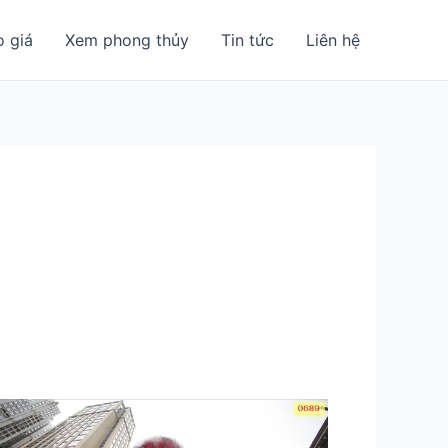
o giá
Xem phong thủy
Tin tức
Liên hệ