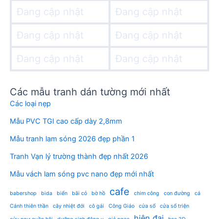
Đang cập nhật
Đang cập nhật
Đang cập nhật
Đang cập nhật
Đang cập nhật
Đang cập nhật
Các mẫu tranh dán tường mới nhất
Các loại nẹp
Mẫu PVC TGI cao cấp dày 2,8mm
Mẫu tranh lam sóng 2026 đẹp phần 1
Tranh Vạn lý trường thành đẹp nhất 2026
Mẫu vách lam sóng pvc nano đẹp mới nhất
cafe
babershop
bida
biển
bãi cỏ
bờ hồ
chim công
con đường
cá
Cánh thiên thần
cây nhiệt đới
cô gái
Công Giáo
cửa sổ
cửa sổ triện
hiện đại