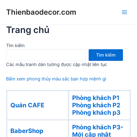
Skip
Thienbaodecor.com
to
Main
content
Trang chủ
Men
Tìm kiếm
Tìm kiếm
Các mẫu tranh dán tường được cập nhật liên tục
Bấm xem phong thủy màu sắc bạn hợp mệnh gì
Phòng khách P1
Quán CAFE
Phòng khách
P2
Phòng khách p3
Phòng khách P3-
BaberShop
Mới cập nhật