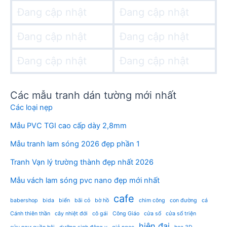
Đang cập nhật
Đang cập nhật
Đang cập nhật
Đang cập nhật
Đang cập nhật
Đang cập nhật
Các mẫu tranh dán tường mới nhất
Các loại nẹp
Mẫu PVC TGI cao cấp dày 2,8mm
Mẫu tranh lam sóng 2026 đẹp phần 1
Tranh Vạn lý trường thành đẹp nhất 2026
Mẫu vách lam sóng pvc nano đẹp mới nhất
cafe
babershop
bida
biển
bãi cỏ
bờ hồ
chim công
con đường
cá
Cánh thiên thần
cây nhiệt đới
cô gái
Công Giáo
cửa sổ
cửa sổ triện
hiện đại