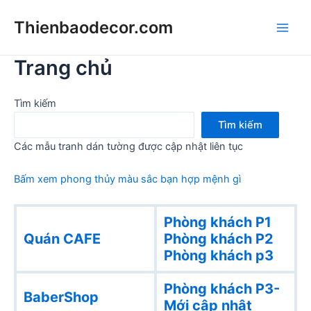
Skip
Thienbaodecor.com
to
Main
content
Trang chủ
Men
Tìm kiếm
Tìm kiếm
Các mẫu tranh dán tường được cập nhật liên tục
Bấm xem phong thủy màu sắc bạn hợp mệnh gì
Phòng khách P1
Quán CAFE
Phòng khách
P2
Phòng khách p3
Phòng khách P3-
BaberShop
Mới cập nhật