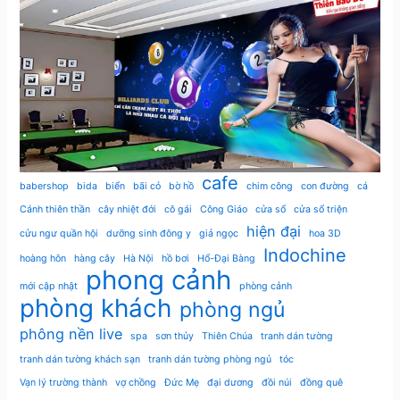
cafe
babershop
bida
biển
bãi cỏ
bờ hồ
chim công
con đường
cá
Cánh thiên thần
cây nhiệt đới
cô gái
Công Giáo
cửa sổ
cửa sổ triện
hiện đại
cửu ngư quần hội
dưỡng sinh đông y
giả ngọc
hoa 3D
Indochine
hoàng hôn
hàng cây
Hà Nội
hồ bơi
Hổ-Đại Bàng
phong cảnh
mới cập nhật
phòng cảnh
phòng khách
phòng ngủ
phông nền live
spa
sơn thủy
Thiên Chúa
tranh dán tường
tranh dán tường khách sạn
tranh dán tường phòng ngủ
tóc
Vạn lý trường thành
vợ chồng
Đức Mẹ
đại dương
đồi núi
đồng quê